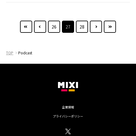
最初のページへ
PREV
NEXT
最後
26
27
28
TOP
Podcast
企業情報
プライバシーポリシー