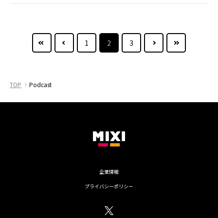
最初のページへ
PREV
NEXT
最後
1
2
3
TOP
Podcast
企業情報
プライバシーポリシー