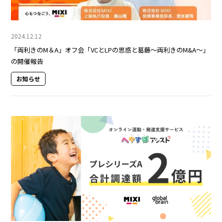
2024.12.12
「両利きのM＆A」オフ会「VCとLPの思惑と葛藤～両利きのM&A～」
の開催報告
お知らせ