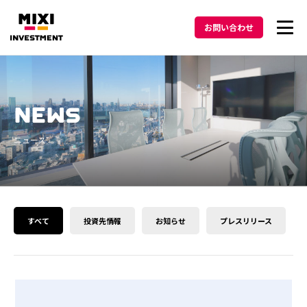
お問い合わせ
投資方針
NEWS
メッセージ
ニュース
ポートフォリオ
ニュース
すべて
投資先情報
お知らせ
プレスリリース
Podcast