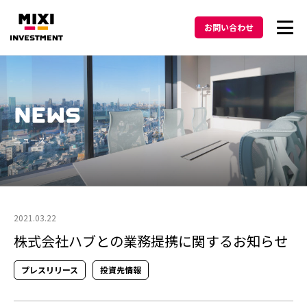
お問い合わせ
投資方針
NEWS
メッセージ
ニュース
ポートフォリオ
ニュース
2021.03.22
株式会社ハブとの業務提携に関するお知らせ
Podcast
プレスリリース
投資先情報